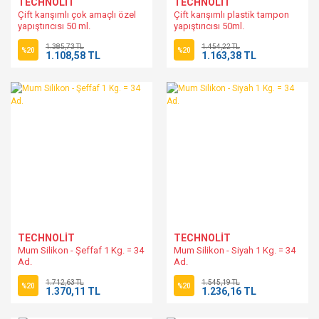
TECHNOLİT
TECHNOLİT
Çift karışımlı çok amaçlı özel
Çift karışımlı plastik tampon
yapıştırıcısı 50 ml.
yapıştırıcısı 50ml.
1.385,73 TL
1.454,22 TL
%20
%20
1.108,58 TL
1.163,38 TL
TECHNOLİT
TECHNOLİT
Mum Silikon - Şeffaf 1 Kg. = 34
Mum Silikon - Siyah 1 Kg. = 34
Ad.
Ad.
1.712,63 TL
1.545,19 TL
%20
%20
1.370,11 TL
1.236,16 TL