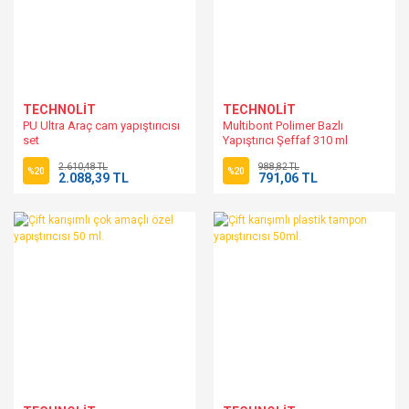
TECHNOLİT
TECHNOLİT
PU Ultra Araç cam yapıştırıcısı
Multibont Polimer Bazlı
set
Yapıştırıcı Şeffaf 310 ml
2.610,48 TL
988,82 TL
%20
%20
2.088,39 TL
791,06 TL