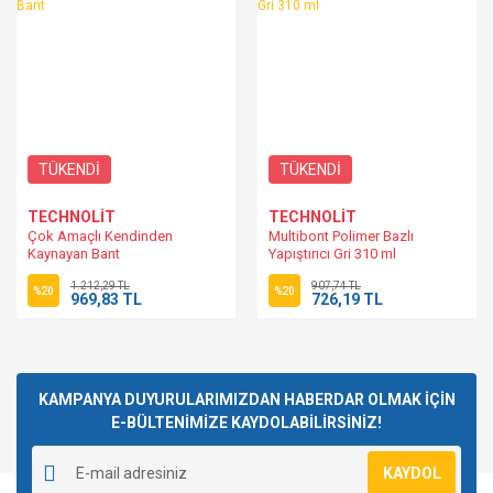
TÜKENDİ
TÜKENDİ
TECHNOLİT
TECHNOLİT
Çok Amaçlı Kendinden
Multibont Polimer Bazlı
Kaynayan Bant
Yapıştırıcı Gri 310 ml
1.212,29 TL
907,74 TL
%20
%20
969,83 TL
726,19 TL
KAMPANYA DUYURULARIMIZDAN HABERDAR OLMAK İÇİN
E-BÜLTENİMİZE KAYDOLABİLİRSİNİZ!
KAYDOL