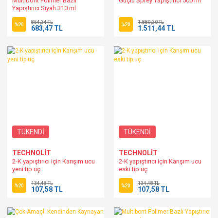
Multibont Polimer Bazlı
Güçlü Sprey Yapıştırıcı 500 ml
Yapıştırıcı Siyah 310 ml
854,34 TL
1.889,30 TL
%20
%20
683,47 TL
1.511,44 TL
TÜKENDİ
TÜKENDİ
TECHNOLİT
TECHNOLİT
2-K yapıştırıcı için Karışım ucu
2-K yapıştırıcı için Karışım ucu
yeni tip uç
eski tip uç
134,48 TL
134,48 TL
%20
%20
107,58 TL
107,58 TL