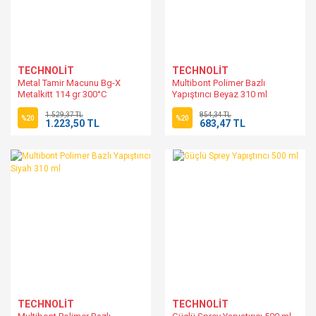
TECHNOLİT
TECHNOLİT
Metal Tamir Macunu Bg-X
Multibont Polimer Bazlı
Metalkitt 114 gr 300°C
Yapıştırıcı Beyaz 310 ml
1.529,37 TL
854,34 TL
%20
%20
1.223,50 TL
683,47 TL
TECHNOLİT
TECHNOLİT