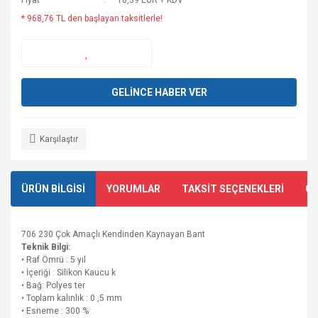
Fiyat
18,39 EUR + KDV
* 968,76 TL den başlayan taksitlerle!
GELİNCE HABER VER
Karşılaştır
ÜRÜN BİLGİSİ
YORUMLAR
TAKSİT SEÇENEKLERİ
ÖN
706 230 Çok Amaçlı Kendinden Kaynayan Bant
Teknik Bilgi:
• Raf Ömrü : 5 yıl
• İçeriği : Silikon Kaucu k
• Bağ: Polyes ter
• Toplam kalınlık : 0 ,5 mm
• Esneme : 300 %