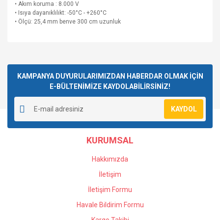
• Akım koruma : 8.000 V
• Isıya dayanıklılıkt: -50°C - +260°C
• Ölçü: 25,4 mm benve 300 cm uzunluk
Bu ürünün fiyat bilgisi, resim, ürün açıklamalarında ve diğer
konularda yetersiz gördüğünüz noktaları öneri formunu
Bu ürüne ilk yorumu siz yapın!
kullanarak tarafımıza iletebilirsiniz.
Görüş ve önerileriniz için teşekkür ederiz.
KAMPANYA DUYURULARIMIZDAN HABERDAR OLMAK İÇİN
E-BÜLTENİMİZE KAYDOLABİLİRSİNİZ!
Yorum Yaz
Ürün resmi kalitesiz, bozuk veya görüntülenemiyor.
KAYDOL
Ürün açıklamasında eksik bilgiler bulunuyor.
Ürün bilgilerinde hatalar bulunuyor.
KURUMSAL
Ürün fiyatı diğer sitelerden daha pahalı.
Bu ürüne benzer farklı alternatifler olmalı.
Hakkımızda
İletişim
İletişim Formu
Havale Bildirim Formu
Gönder