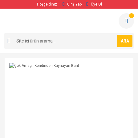
Hoşgeldiniz
Giriş Yap
Üye Ol
ARA