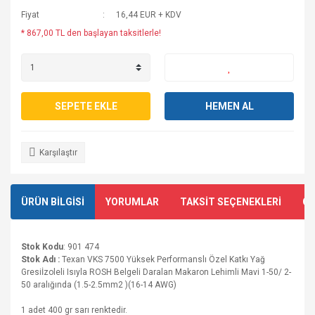
Fiyat
16,44 EUR + KDV
* 867,00 TL den başlayan taksitlerle!
SEPETE EKLE
HEMEN AL
Karşılaştır
ÜRÜN BİLGİSİ
YORUMLAR
TAKSİT SEÇENEKLERİ
ÖN
Stok Kodu
: 901 474
Stok Adı :
Texan VKS 7500 Yüksek Performanslı Özel Katkı Yağ
Gresi
İzoleli Isıyla ROSH Belgeli Daralan Makaron Lehimli Mavi 1-50/ 2-
50 aralığında (1.5-2.5mm2 )(16-14 AWG)
1 adet 400 gr sarı renktedir.