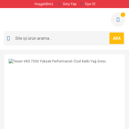
Hoşgeldiniz
Giriş Yap
Üye Ol
ARA