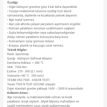
Özelliği:
• Diğer kalsiyum greslere göre 4 kat daha dayanıklıdır.
• Yüzeye mükemmel tutunma özelliği hızlı devirli
rulmanlarda, dişlilerde ve kızaklarda yüksek dayanım.
• Ağır metal içermez.
• Aşırı yük altında çalışan parçaların aşınmasını engeller.
• Rulman yatakların ömrünün uzaltılmasını sağlanır.
• Suyla birleşmediğinden veya sabunlaşmadığından
dolayı rulman yataklarını korozyona karşı korur.
• Rulmanların zarar görmesi önlenir.
• Boyaya, plastik ve kauçuğa zarar vermez,
Teknik Bilgiler:
Renk: Sarımtırak
İçeriği : Kalsiyum Sülfonat bileşimi
Damlama Noktası: > 280 °C
VKA : 7500 Nm
Ezilme: 270 - 300 (0,1 mm)
Viskosite +40 °C : 290 mm2
TEXAN VKS 7500 - 4 BİLYA TESTİ
Texan 7500 N TEST GÜCÜNE ulaşıştır.
Diğer standart gresler yaklaşık 1600 – 2000 N arasındadır.
Kullanım Amacı :
Ağır sanayide, iş makinalarındaki rulman ve kızak
yatakların, kızak rayların , bilyeli bilyesiz mafsalların ve
çeşitli menteşelerin uzun süreli yağlanmasında