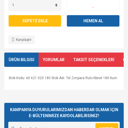
SEPETE EKLE
HEMEN AL
Karşılaştır
ÜRÜN BİLGİSİ
YORUMLAR
TAKSİT SEÇENEKLERİ
ÖN
Stok Kodu: xtt 621 025 180 Stok Adı: Tel Zımpara Rulo Kbnet 180 Kum
Bu ürünün fiyat bilgisi, resim, ürün açıklamalarında ve diğer
konularda yetersiz gördüğünüz noktaları öneri formunu
Bu ürüne ilk yorumu siz yapın!
kullanarak tarafımıza iletebilirsiniz.
Görüş ve önerileriniz için teşekkür ederiz.
KAMPANYA DUYURULARIMIZDAN HABERDAR OLMAK İÇİN
E-BÜLTENİMİZE KAYDOLABİLİRSİNİZ!
Yorum Yaz
Ürün resmi kalitesiz, bozuk veya görüntülenemiyor.