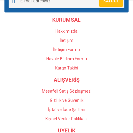
KAYDOL
Ürün açıklamasında eksik bilgiler bulunuyor.
Ürün bilgilerinde hatalar bulunuyor.
KURUMSAL
Ürün fiyatı diğer sitelerden daha pahalı.
Bu ürüne benzer farklı alternatifler olmalı.
Hakkımızda
İletişim
İletişim Formu
Havale Bildirim Formu
Gönder
Kargo Takibi
ALIŞVERİŞ
Mesafeli Satış Sözleşmesi
Gizlilik ve Güvenlik
İptal ve İade Şartları
Kişisel Veriler Politikası
ÜYELİK