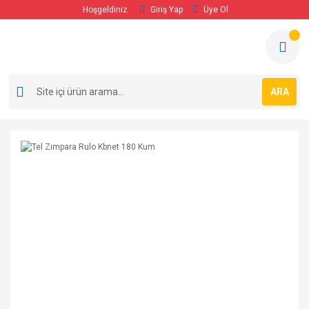
Hoşgeldiniz
Giriş Yap
Üye Ol
ARA