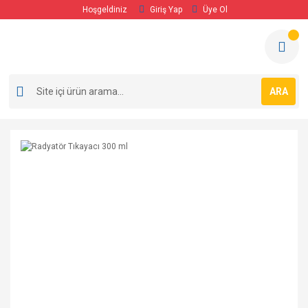
Hoşgeldiniz
Giriş Yap
Üye Ol
ARA