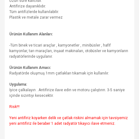
Uzun süre kalıcıdır.
Antifirize dayanıklıdır.
Tüm antifizlerde kullanılabilir.
Plastik ve metale zarar vermez
Ürünün Kullanım Alanları:
-Tüm binek ve ticari araçlar , kamyonetler , minibüsler , hafif
kamyonlar, tarı maraçları, inşaat makinaları, otobüsler ve kamyonların
radyatörlerinde uygulanır.
Ürünün Kullanım Amacı:
Radyatörde oluşmuş 1mm çatlakları tıkamak için kullanılır.
Uygulama:
İyice çalkalayın . Antifirize ilave edin ve motoru çalıştırın. 3-5 saniye
içinde sızıntıyı kesecektir.
Risk!!!
Yeni antifiriz koyarken delik ve çatlak riskini almamak için tavsiyemiz
yeni arntifiriz ile beraber 1 adet radyatör tıkayıcı ilave etmeniz.