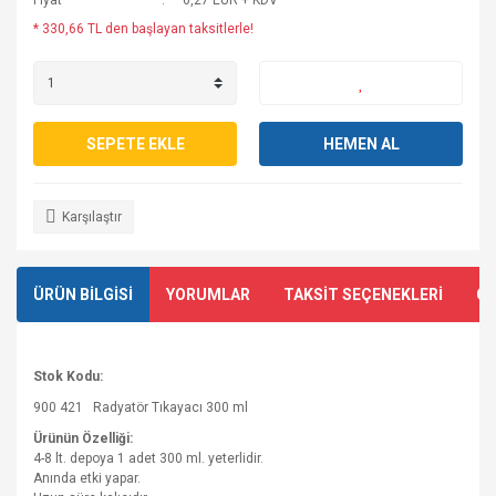
Fiyat
6,27 EUR + KDV
* 330,66 TL den başlayan taksitlerle!
SEPETE EKLE
HEMEN AL
Karşılaştır
ÜRÜN BİLGİSİ
YORUMLAR
TAKSİT SEÇENEKLERİ
ÖN
Stok Kodu:
900 421 Radyatör Tıkayacı 300 ml
Ürünün Özelliği:
4-8 lt. depoya 1 adet 300 ml. yeterlidir.
Anında etki yapar.