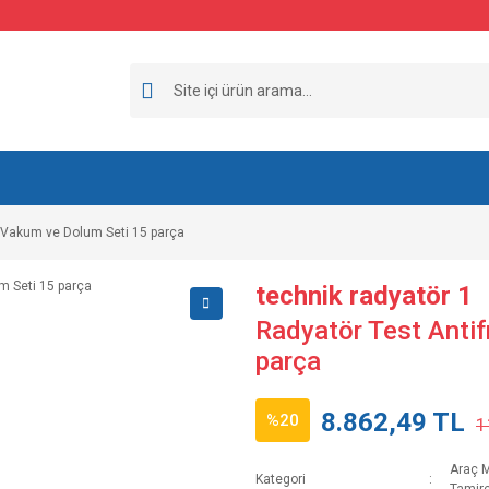
z Vakum ve Dolum Seti 15 parça
technik radyatör 1
Radyatör Test Antif
parça
8.862,49 TL
%20
1
Araç M
Kategori