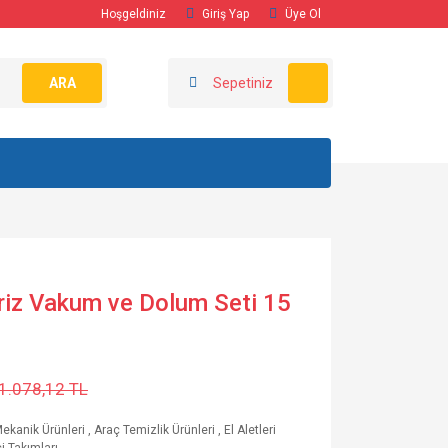
Hoşgeldiniz
Giriş Yap
Üye Ol
ARA
Sepetiniz
riz Vakum ve Dolum Seti 15
1.078,12 TL
ekanik Ürünleri
,
Araç Temizlik Ürünleri
,
El Aletleri