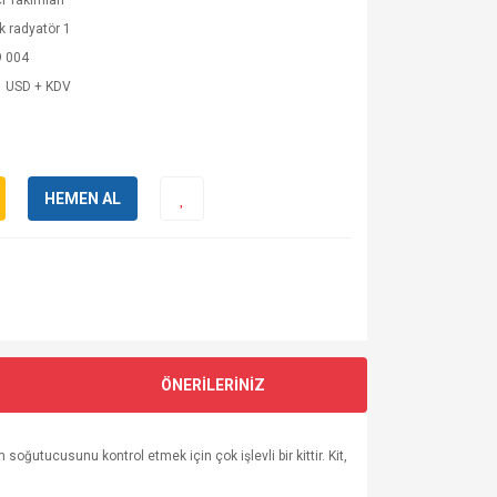
i Takımları
k radyatör 1
9 004
1 USD + KDV
HEMEN AL
ÖNERİLERİNİZ
oğutucusunu kontrol etmek için çok işlevli bir kittir. Kit,