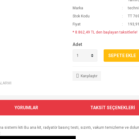
Tamirc
Marka
techni
Stok Kodu
TT 76
Fiyat
193,9
* 8.862,49 TL den başlayan taksitlerle!
Adet
SEPETE EKLE
Karşılaştır
ALARMI
YORUMLAR
TAKSİT SEÇENEKLERİ
 sistemi kiti Bu ana kit, radyatör basınç testi, sızıntı, vakum temizleme ve dolum s
.