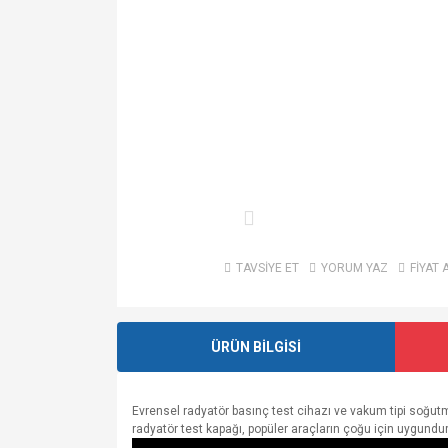
TAVSİYE ET
YORUM YAZ
FİYAT 
ÜRÜN BİLGİSİ
Evrensel radyatör basınç test cihazı ve vakum tipi soğutma
radyatör test kapağı, popüler araçların çoğu için uygundur