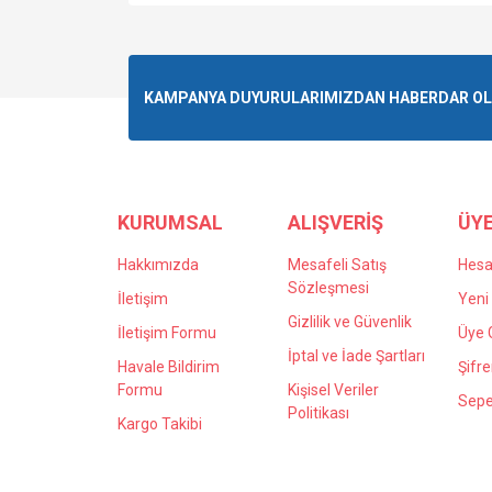
Bu ürünün fiyat bilgisi, resim, ürün açıklamalarında v
Görüş ve önerileriniz için teşekkür ederiz.
Ürün resmi kalitesiz, bozuk veya görüntülenemiyo
KAMPANYA DUYURULARIMIZDAN HABERDAR OLMA
Ürün açıklamasında eksik bilgiler bulunuyor.
Ürün bilgilerinde hatalar bulunuyor.
Ürün fiyatı diğer sitelerden daha pahalı.
Bu ürüne benzer farklı alternatifler olmalı.
KURUMSAL
ALIŞVERİŞ
ÜYE
Hakkımızda
Mesafeli Satış
Hes
Sözleşmesi
İletişim
Yeni 
Gizlilik ve Güvenlik
İletişim Formu
Üye G
İptal ve İade Şartları
Havale Bildirim
Şifr
Formu
Kişisel Veriler
Sepe
Politikası
Kargo Takibi