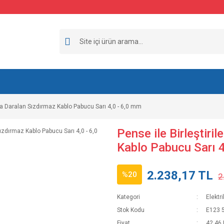
ıyla Daralan Sızdırmaz Kablo Pabucu Sarı 4,0 - 6,0 mm
Pense ile Birleştiril
Kablo Pabucu Sarı 4
2.238,17 TL
%20
2
Kategori
Elektr
Stok Kodu
E123 
Fiyat
42,46