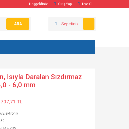
Hoşgeldiniz
Giriş Yap
Üye Ol
ARA
Sepetiniz
en, Isıyla Daralan Sızdırmaz
,0 - 6,0 mm
.797,71 TL
ik/Elektronik
550
 EUR + KDV