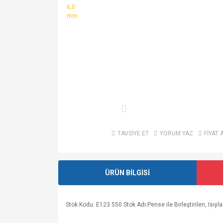
TAVSİYE ET
YORUM YAZ
FİYAT 
ÜRÜN BİLGİSİ
Stok Kodu: E123 550 Stok Adı:Pense ile Birleştirilen, Isıy