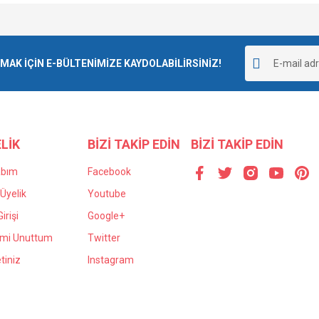
e diğer konularda yetersiz gördüğünüz noktaları öneri formunu kullanarak tarafımı
Bu ürüne ilk yorumu siz yapın!
r.
K İÇİN E-BÜLTENİMİZE KAYDOLABİLİRSİNİZ!
Yorum Yaz
LİK
BİZİ TAKİP EDİN
BİZİ TAKİP EDİN
abım
Facebook
Üyelik
Youtube
irişi
Google+
Gönder
emi Unuttum
Twitter
tiniz
Instagram