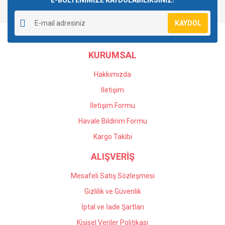
E-BÜLTENİMİZE KAYDOLABİLİRSİNİZ!
Yorum Yaz
Ürün resmi kalitesiz, bozuk veya görüntülenemiyor.
KAYDOL
Ürün açıklamasında eksik bilgiler bulunuyor.
Ürün bilgilerinde hatalar bulunuyor.
KURUMSAL
Ürün fiyatı diğer sitelerden daha pahalı.
Bu ürüne benzer farklı alternatifler olmalı.
Hakkımızda
İletişim
İletişim Formu
Havale Bildirim Formu
Gönder
Kargo Takibi
ALIŞVERİŞ
Mesafeli Satış Sözleşmesi
Gizlilik ve Güvenlik
İptal ve İade Şartları
Kişisel Veriler Politikası