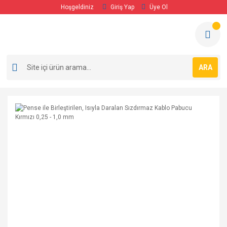
Hoşgeldiniz
Giriş Yap
Üye Ol
ARA