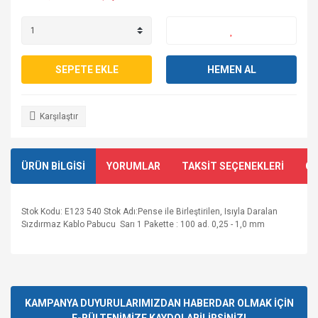
SEPETE EKLE
HEMEN AL
Karşılaştır
ÜRÜN BİLGİSİ
YORUMLAR
TAKSİT SEÇENEKLERİ
ÖN
Stok Kodu: E123 540 Stok Adı:Pense ile Birleştirilen, Isıyla Daralan
Sızdırmaz Kablo Pabucu Sarı 1 Pakette : 100 ad. 0,25 - 1,0 mm
Bu ürünün fiyat bilgisi, resim, ürün açıklamalarında ve diğer
konularda yetersiz gördüğünüz noktaları öneri formunu
Bu ürüne ilk yorumu siz yapın!
kullanarak tarafımıza iletebilirsiniz.
Görüş ve önerileriniz için teşekkür ederiz.
KAMPANYA DUYURULARIMIZDAN HABERDAR OLMAK İÇİN