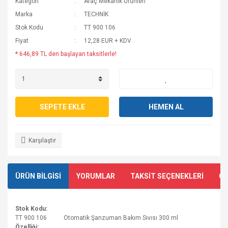
Kategori
Araç Mekanik Ürünleri
Marka
TECHNİK
Stok Kodu
TT 900 106
Fiyat
12,28 EUR + KDV
* 646,89 TL den başlayan taksitlerle!
SEPETE EKLE
HEMEN AL
Karşılaştır
ÜRÜN BİLGİSİ
YORUMLAR
TAKSİT SEÇENEKLERİ
ÖN
Stok Kodu:
TT 900 106 Otomatik Şanzuman Bakım Sıvısı 300 ml
Özelliği: