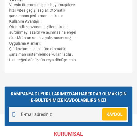
Vitesin titremesini giderir , yumuşak ve
hızlı vites geçişi sağlar. Otomatik
şanzımanın performansını korur.
Kullanım Avantajı :
Otomatik şanzıman dişlilerini korur,
sürtünmeyi azaltır ve aşınmasına engel
olur. Motorun sessiz çalışmasını sağlar.
Uygulama Alanları :
Çift kavramalı dahil tüm otomatik
şanzıman sistemlerinde kullanılabilir ,
tork değeri dönüşsün veya dönüşmesin.
Bu ürünün fiyat bilgisi, resim, ürün açıklamalarında ve diğer
konularda yetersiz gördüğünüz noktaları öneri formunu
Bu ürüne ilk yorumu siz yapın!
kullanarak tarafımıza iletebilirsiniz.
Görüş ve önerileriniz için teşekkür ederiz.
KAMPANYA DUYURULARIMIZDAN HABERDAR OLMAK İÇİN
E-BÜLTENİMİZE KAYDOLABİLİRSİNİZ!
Yorum Yaz
Ürün resmi kalitesiz, bozuk veya görüntülenemiyor.
KAYDOL
Ürün açıklamasında eksik bilgiler bulunuyor.
Ürün bilgilerinde hatalar bulunuyor.
KURUMSAL
Ürün fiyatı diğer sitelerden daha pahalı.