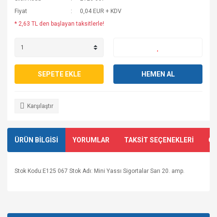
Fiyat
0,04 EUR + KDV
* 2,63 TL den başlayan taksitlerle!
SEPETE EKLE
HEMEN AL
Karşılaştır
ÜRÜN BİLGİSİ
YORUMLAR
TAKSİT SEÇENEKLERİ
ÖN
Stok Kodu:E125 067 Stok Adı: Mini Yassı Sigortalar Sarı 20. amp.
Bu ürünün fiyat bilgisi, resim, ürün açıklamalarında ve diğer
konularda yetersiz gördüğünüz noktaları öneri formunu
Bu ürüne ilk yorumu siz yapın!
kullanarak tarafımıza iletebilirsiniz.