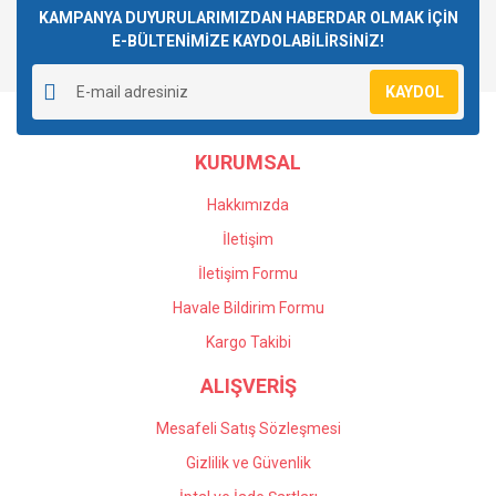
Görüş ve önerileriniz için teşekkür ederiz.
KAMPANYA DUYURULARIMIZDAN HABERDAR OLMAK İÇİN
E-BÜLTENİMİZE KAYDOLABİLİRSİNİZ!
Yorum Yaz
Ürün resmi kalitesiz, bozuk veya görüntülenemiyor.
KAYDOL
Ürün açıklamasında eksik bilgiler bulunuyor.
Ürün bilgilerinde hatalar bulunuyor.
KURUMSAL
Ürün fiyatı diğer sitelerden daha pahalı.
Bu ürüne benzer farklı alternatifler olmalı.
Hakkımızda
İletişim
İletişim Formu
Havale Bildirim Formu
Gönder
Kargo Takibi
ALIŞVERİŞ
Mesafeli Satış Sözleşmesi
Gizlilik ve Güvenlik