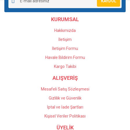
KAYDOL
Ürün açıklamasında eksik bilgiler bulunuyor.
Ürün bilgilerinde hatalar bulunuyor.
KURUMSAL
Ürün fiyatı diğer sitelerden daha pahalı.
Bu ürüne benzer farklı alternatifler olmalı.
Hakkımızda
İletişim
İletişim Formu
Havale Bildirim Formu
Gönder
Kargo Takibi
ALIŞVERİŞ
Mesafeli Satış Sözleşmesi
Gizlilik ve Güvenlik
İptal ve İade Şartları
Kişisel Veriler Politikası
ÜYELİK