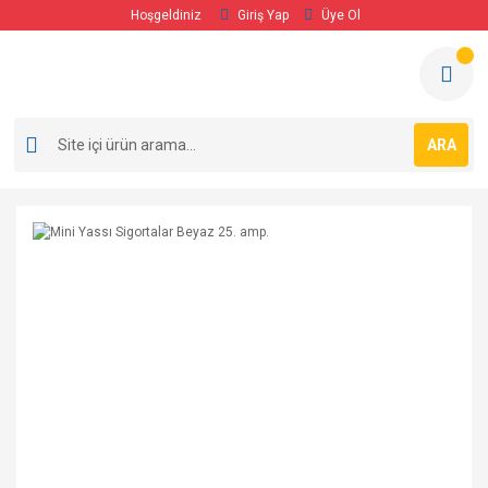
Hoşgeldiniz
Giriş Yap
Üye Ol
ARA