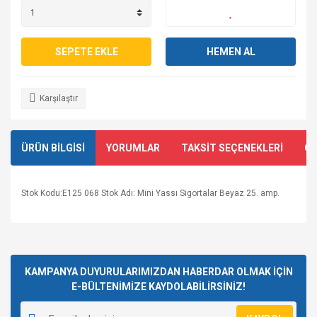
SEPETE EKLE
HEMEN AL
Karşılaştır
ÜRÜN BİLGİSİ
YORUMLAR
TAKSİT SEÇENEKLERİ
ÖN
Stok Kodu:E125 068 Stok Adı: Mini Yassı Sigortalar Beyaz 25. amp.
Bu ürünün fiyat bilgisi, resim, ürün açıklamalarında ve diğer
konularda yetersiz gördüğünüz noktaları öneri formunu
Bu ürüne ilk yorumu siz yapın!
kullanarak tarafımıza iletebilirsiniz.
Görüş ve önerileriniz için teşekkür ederiz.
KAMPANYA DUYURULARIMIZDAN HABERDAR OLMAK İÇİN
E-BÜLTENİMİZE KAYDOLABİLİRSİNİZ!
Yorum Yaz
Ürün resmi kalitesiz, bozuk veya görüntülenemiyor.