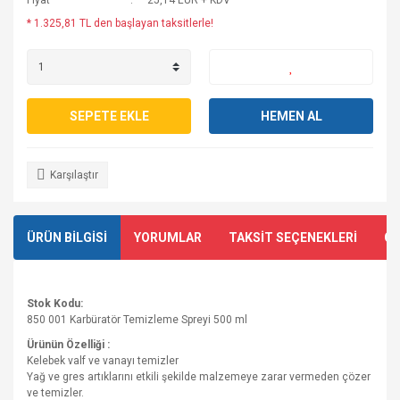
Fiyat
25,14 EUR + KDV
* 1.325,81 TL den başlayan taksitlerle!
SEPETE EKLE
HEMEN AL
Karşılaştır
ÜRÜN BİLGİSİ
YORUMLAR
TAKSİT SEÇENEKLERİ
ÖN
Stok Kodu:
850 001 Karbüratör Temizleme Spreyi 500 ml
Ürünün Özelliği :
Kelebek valf ve vanayı temizler
Yağ ve gres artıklarını etkili şekilde malzemeye zarar vermeden çözer
ve temizler.