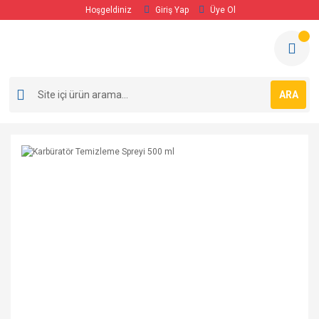
Hoşgeldiniz
Giriş Yap
Üye Ol
ARA