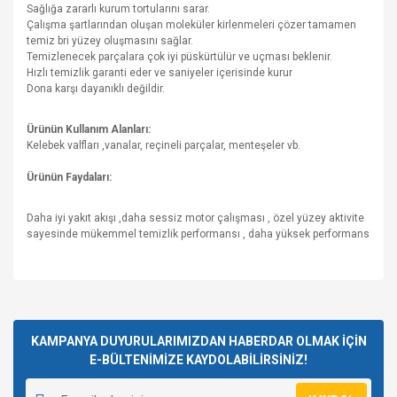
Sağlığa zararlı kurum tortularını sarar.
Çalışma şartlarından oluşan moleküler kirlenmeleri çözer tamamen
temiz bri yüzey oluşmasını sağlar.
Temizlenecek parçalara çok iyi püskürtülür ve uçması beklenir.
Hızlı temizlik garanti eder ve saniyeler içerisinde kurur
Dona karşı dayanıklı değildir.
Ürünün Kullanım Alanları:
Kelebek valfları ,vanalar, reçineli parçalar, menteşeler vb.
Ürünün Faydaları:
Daha iyi yakıt akışı ,daha sessiz motor çalışması , özel yüzey aktivite
sayesinde mükemmel temizlik performansı , daha yüksek performans
Bu ürünün fiyat bilgisi, resim, ürün açıklamalarında ve diğer
konularda yetersiz gördüğünüz noktaları öneri formunu
Bu ürüne ilk yorumu siz yapın!
kullanarak tarafımıza iletebilirsiniz.
Görüş ve önerileriniz için teşekkür ederiz.
KAMPANYA DUYURULARIMIZDAN HABERDAR OLMAK İÇİN
E-BÜLTENİMİZE KAYDOLABİLİRSİNİZ!
Yorum Yaz
Ürün resmi kalitesiz, bozuk veya görüntülenemiyor.