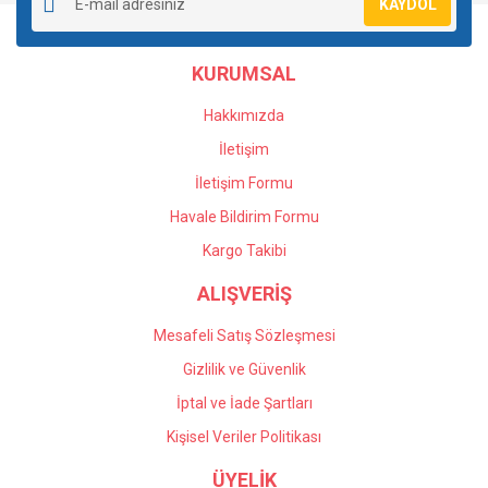
KAYDOL
Ürün açıklamasında eksik bilgiler bulunuyor.
Ürün bilgilerinde hatalar bulunuyor.
KURUMSAL
Ürün fiyatı diğer sitelerden daha pahalı.
Bu ürüne benzer farklı alternatifler olmalı.
Hakkımızda
İletişim
İletişim Formu
Havale Bildirim Formu
Gönder
Kargo Takibi
ALIŞVERİŞ
Mesafeli Satış Sözleşmesi
Gizlilik ve Güvenlik
İptal ve İade Şartları
Kişisel Veriler Politikası
ÜYELİK