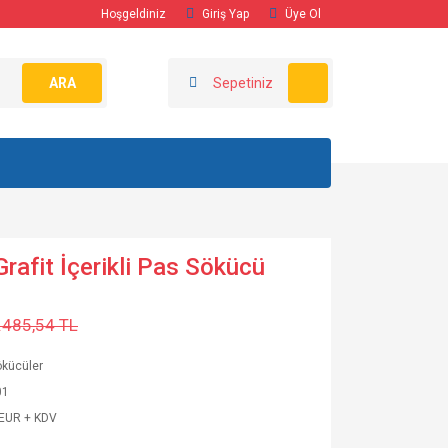
Hoşgeldiniz
Giriş Yap
Üye Ol
ARA
Sepetiniz
rafit İçerikli Pas Sökücü
.485,54 TL
ökücüler
01
 EUR + KDV