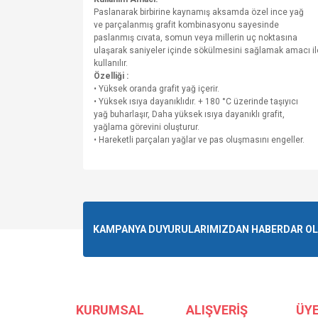
Paslanarak birbirine kaynamış aksamda özel ince yağ
ve parçalanmış grafit kombinasyonu sayesinde
paslanmış cıvata, somun veya millerin uç noktasına
ulaşarak saniyeler içinde sökülmesini sağlamak amacı il
kullanılır.
Özelliği :
• Yüksek oranda grafit yağ içerir.
• Yüksek ısıya dayanıklıdır. + 180 °C üzerinde taşıyıcı
yağ buharlaşır, Daha yüksek ısıya dayanıklı grafit,
yağlama görevini oluşturur.
• Hareketli parçaları yağlar ve pas oluşmasını engeller.
Bu ürünün fiyat bilgisi, resim, ürün açıklamalarında v
Görüş ve önerileriniz için teşekkür ederiz.
Ürün resmi kalitesiz, bozuk veya görüntülenemiyo
KAMPANYA DUYURULARIMIZDAN HABERDAR OLMA
Ürün açıklamasında eksik bilgiler bulunuyor.
Ürün bilgilerinde hatalar bulunuyor.
Ürün fiyatı diğer sitelerden daha pahalı.
Bu ürüne benzer farklı alternatifler olmalı.
KURUMSAL
ALIŞVERİŞ
ÜYE