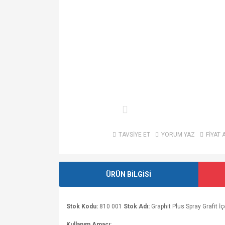
TAVSİYE ET
YORUM YAZ
FİYAT 
ÜRÜN BİLGİSİ
Stok Kodu:
810 001
Stok Adı:
Graphit Plus Spray Grafit İ
Kullanım Amacı: