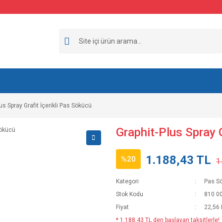
us Spray Grafit İçerikli Pas Sökücü
Graphit-Plus Spray G
1.188,43 TL
%20
1
Kategori
Pas S
Stok Kodu
810 0
Fiyat
22,56
* 1.188,43 TL den başlayan taksitlerle!