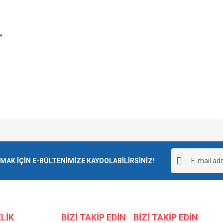
e
e diğer konularda yetersiz gördüğünüz noktaları öneri formunu kullanarak tarafımı
Bu ürüne ilk yorumu siz yapın!
r.
K İÇİN E-BÜLTENİMİZE KAYDOLABİLİRSİNİZ!
Yorum Yaz
LİK
BİZİ TAKİP EDİN
BİZİ TAKİP EDİN