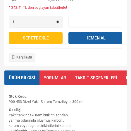
Fiyat
6,50 EUR + KDV
* 342,41 TL den başlayan taksitlerle!
SEPETE EKLE
HEMEN AL
Karşılaştır
ÜRÜN BİLGİSİ
YORUMLAR
TAKSİT SEÇENEKLERİ
ÖN
Stok Kodu:
900 453 Dizel Yakıt Sistem Temzileyici 300 ml
Özelliği:
Yakıt tankındaki nem birikintilerinden
yanma odasında oluşmuş karbon ,
kurum veya reçine birikintilerini kendisi