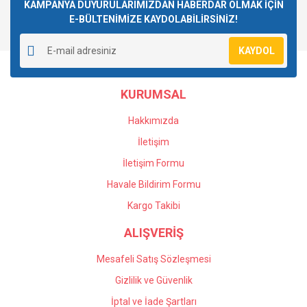
Görüş ve önerileriniz için teşekkür ederiz.
KAMPANYA DUYURULARIMIZDAN HABERDAR OLMAK İÇİN
E-BÜLTENİMİZE KAYDOLABİLİRSİNİZ!
Yorum Yaz
Ürün resmi kalitesiz, bozuk veya görüntülenemiyor.
KAYDOL
Ürün açıklamasında eksik bilgiler bulunuyor.
Ürün bilgilerinde hatalar bulunuyor.
KURUMSAL
Ürün fiyatı diğer sitelerden daha pahalı.
Bu ürüne benzer farklı alternatifler olmalı.
Hakkımızda
İletişim
İletişim Formu
Havale Bildirim Formu
Gönder
Kargo Takibi
ALIŞVERİŞ
Mesafeli Satış Sözleşmesi
Gizlilik ve Güvenlik
İptal ve İade Şartları