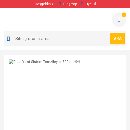
Hoşgeldiniz
Giriş Yap
Üye Ol
ARA