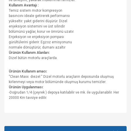
ile birleştirir, yakarak mükemmel temizler.
Kullanım Avantajı :
Temiz sistem motor kompresyon
basıncını ideale getirerek performansı
yükseltir. yakıt giderini düşürür. Dizel
enjeksiyon sistemini ve üst silindir
bölümünü yağlar, korur ve ömrünü uzatır.
Enjeksiyon ve enjeksiyon pompası
gürültülerini giderir. Egzoz emisyonunu
normale dönüştürür, dumanı azaltır
Ürünün Kullanım Alanları:
Dizel bütün motorlu araçlarda.
Ürünün Kullanım amacı:
"Clean Maxx diezel " Dizel motorlu araçların deposunda oluşmuş
kirlenmeyi veya motor bölümünde oluşmuş kurumu temizler.
Ürünün Uygulanması:
-Doğrudan 1/4 (çeyrek ) depoya katılabilir ve mk. ile uygulanabilir. Her
20000 Km tavsiye edilir.
Bu ürünün fiyat bilgisi, resim, ürün açıklamalarında ve diğer
konularda yetersiz gördüğünüz noktaları öneri formunu
Bu ürüne ilk yorumu siz yapın!
kullanarak tarafımıza iletebilirsiniz.