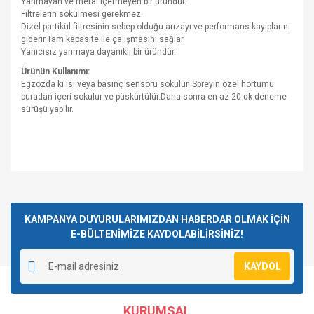
Yanmayan ve metal içermeyen bir üründür.
Filtrelerin sökülmesi gerekmez.
Dizel partikül filtresinin sebep olduğu arızayı ve performans kayıplarını
giderir.Tam kapasite ile çalışmasını sağlar.
Yanıcısız yanmaya dayanıklı bir üründür.
Ürünün Kullanımı:
Egzozda ki ısı veya basınç sensörü sökülür. Spreyin özel hortumu
buradan içeri sokulur ve püskürtülür.Daha sonra en az 20 dk deneme
sürüşü yapılır.
Bu ürünün fiyat bilgisi, resim, ürün açıklamalarında ve diğer
konularda yetersiz gördüğünüz noktaları öneri formunu
Bu ürüne ilk yorumu siz yapın!
kullanarak tarafımıza iletebilirsiniz.
Görüş ve önerileriniz için teşekkür ederiz.
KAMPANYA DUYURULARIMIZDAN HABERDAR OLMAK İÇİN
E-BÜLTENİMİZE KAYDOLABİLİRSİNİZ!
Yorum Yaz
Ürün resmi kalitesiz, bozuk veya görüntülenemiyor.
KAYDOL
Ürün açıklamasında eksik bilgiler bulunuyor.
Ürün bilgilerinde hatalar bulunuyor.
KURUMSAL
Ürün fiyatı diğer sitelerden daha pahalı.