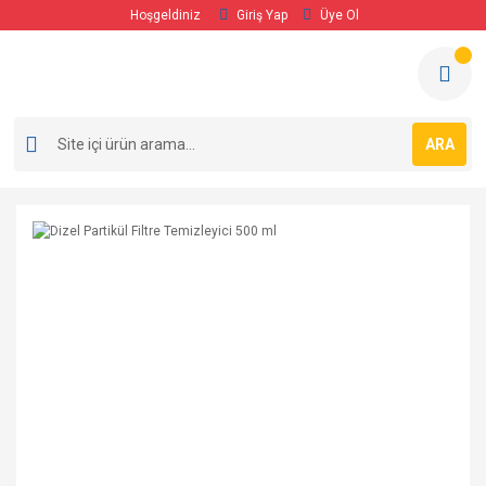
Hoşgeldiniz
Giriş Yap
Üye Ol
ARA