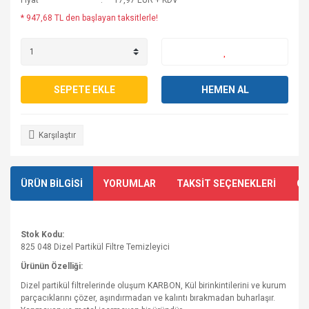
Fiyat
17,97 EUR + KDV
* 947,68 TL den başlayan taksitlerle!
SEPETE EKLE
HEMEN AL
Karşılaştır
ÜRÜN BİLGİSİ
YORUMLAR
TAKSİT SEÇENEKLERİ
ÖN
Stok Kodu:
825 048 Dizel Partikül Filtre Temizleyici
Ürünün Özelliği:
Dizel partikül filtrelerinde oluşum KARBON, Kül birinkintilerini ve kurum
parçacıklarını çözer, aşındırmadan ve kalıntı bırakmadan buharlaşır.