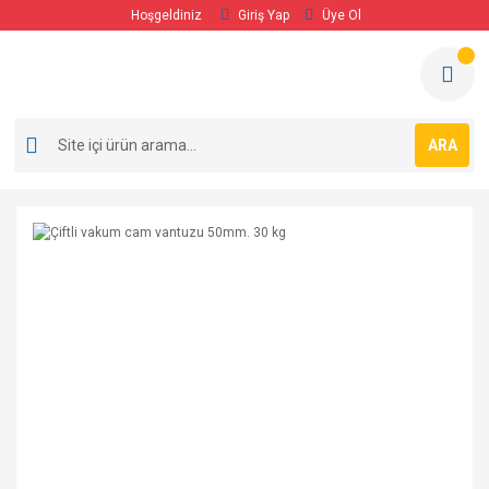
Hoşgeldiniz
Giriş Yap
Üye Ol
ARA