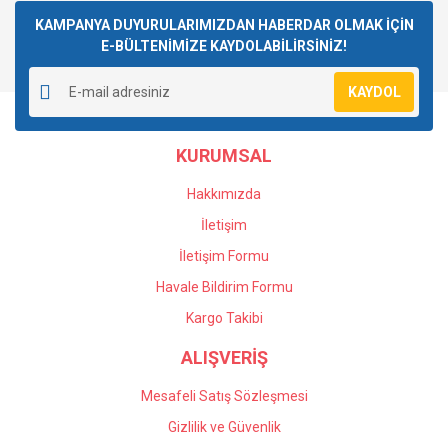
kullanarak tarafımıza iletebilirsiniz.
Görüş ve önerileriniz için teşekkür ederiz.
KAMPANYA DUYURULARIMIZDAN HABERDAR OLMAK İÇİN
E-BÜLTENİMİZE KAYDOLABİLİRSİNİZ!
Yorum Yaz
Ürün resmi kalitesiz, bozuk veya görüntülenemiyor.
KAYDOL
Ürün açıklamasında eksik bilgiler bulunuyor.
Ürün bilgilerinde hatalar bulunuyor.
KURUMSAL
Ürün fiyatı diğer sitelerden daha pahalı.
Bu ürüne benzer farklı alternatifler olmalı.
Hakkımızda
İletişim
İletişim Formu
Havale Bildirim Formu
Gönder
Kargo Takibi
ALIŞVERİŞ
Mesafeli Satış Sözleşmesi
Gizlilik ve Güvenlik