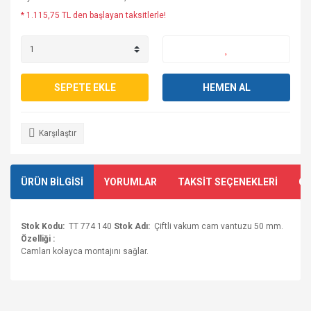
* 1.115,75 TL den başlayan taksitlerle!
SEPETE EKLE
HEMEN AL
Karşılaştır
ÜRÜN BİLGİSİ
YORUMLAR
TAKSİT SEÇENEKLERİ
ÖN
Stok Kodu:
TT 774 140
Stok Adı:
Çiftli vakum cam vantuzu 50 mm.
Özelliği :
Camları kolayca montajını sağlar.
Bu ürünün fiyat bilgisi, resim, ürün açıklamalarında ve diğer
konularda yetersiz gördüğünüz noktaları öneri formunu
Bu ürüne ilk yorumu siz yapın!