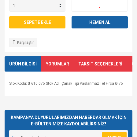
SEPETE EKLE
HEMEN AL
Karşılaştır
ÜRÜN BİLGİSİ
YORUMLAR
TAKSİT SEÇENEKLERİ
ÖN
Stok Kodu: tt 610 075 Stok Adı: Çanak Tipi Paslanmaz Tel Fırça Ø 75
Bu ürünün fiyat bilgisi, resim, ürün açıklamalarında ve diğer
konularda yetersiz gördüğünüz noktaları öneri formunu
Bu ürüne ilk yorumu siz yapın!
kullanarak tarafımıza iletebilirsiniz.
Görüş ve önerileriniz için teşekkür ederiz.
KAMPANYA DUYURULARIMIZDAN HABERDAR OLMAK İÇİN
E-BÜLTENİMİZE KAYDOLABİLİRSİNİZ!
Yorum Yaz
Ürün resmi kalitesiz, bozuk veya görüntülenemiyor.