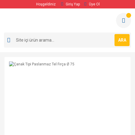
Hoşgeldiniz
Giriş Yap
Üye Ol
ARA