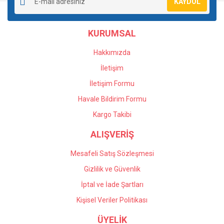
KAYDOL
Ürün açıklamasında eksik bilgiler bulunuyor.
Ürün bilgilerinde hatalar bulunuyor.
KURUMSAL
Ürün fiyatı diğer sitelerden daha pahalı.
Bu ürüne benzer farklı alternatifler olmalı.
Hakkımızda
İletişim
İletişim Formu
Havale Bildirim Formu
Gönder
Kargo Takibi
ALIŞVERİŞ
Mesafeli Satış Sözleşmesi
Gizlilik ve Güvenlik
İptal ve İade Şartları
Kişisel Veriler Politikası
ÜYELİK