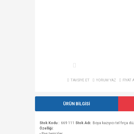
TAVSİYE ET
YORUM YAZ
FİYAT 
ÜRÜN BİLGİSİ
Stok Kodu :
669 111
Stok Adı:
Boya kazıyıcı tel fırça
Özelliği:
• Pas temizler.