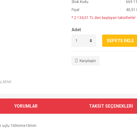
Stok Kodu
669 1
Fiyat
40,51
* 2.134,01 TL den başlayan taksitlerle!
Adet
SEPETE EKLE
Karşılaştır
ALARMI
YORUMLAR
TAKSİT SEÇENEKLERİ
 düz uçlu 100mmx10mm