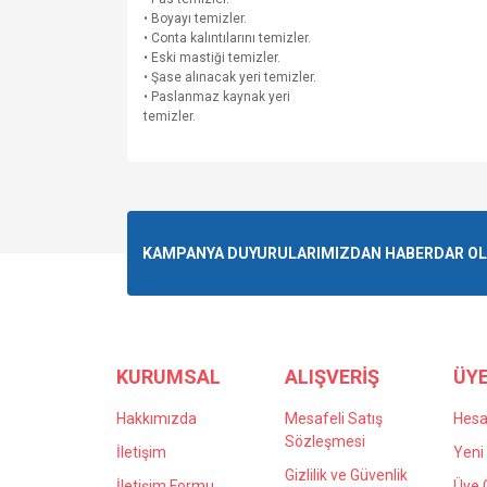
• Boyayı temizler.
• Conta kalıntılarını temizler.
• Eski mastiği temizler.
• Şase alınacak yeri temizler.
• Paslanmaz kaynak yeri
temizler.
Bu ürünün fiyat bilgisi, resim, ürün açıklamalarında v
Görüş ve önerileriniz için teşekkür ederiz.
Ürün resmi kalitesiz, bozuk veya görüntülenemiyo
KAMPANYA DUYURULARIMIZDAN HABERDAR OLMA
Ürün açıklamasında eksik bilgiler bulunuyor.
Ürün bilgilerinde hatalar bulunuyor.
Ürün fiyatı diğer sitelerden daha pahalı.
Bu ürüne benzer farklı alternatifler olmalı.
KURUMSAL
ALIŞVERİŞ
ÜYE
Hakkımızda
Mesafeli Satış
Hes
Sözleşmesi
İletişim
Yeni 
Gizlilik ve Güvenlik
İletişim Formu
Üye G