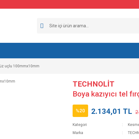
ça düz uçlu 100mmx10mm
TECHNOLİT
Boya kazıyıcı tel 
2.134,01 TL
%20
2
Kategori
Kesme
Marka
TECHN