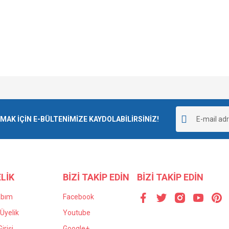
e diğer konularda yetersiz gördüğünüz noktaları öneri formunu kullanarak tarafımı
Bu ürüne ilk yorumu siz yapın!
r.
K İÇİN E-BÜLTENİMİZE KAYDOLABİLİRSİNİZ!
Yorum Yaz
LİK
BİZİ TAKİP EDİN
BİZİ TAKİP EDİN
abım
Facebook
Üyelik
Youtube
irişi
Google+