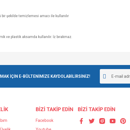
 bir şekilde temizlemesi amacı ile kullanılır
ik ve plastik aksamda kullanılır. İz bırakmaz.
e diğer konularda yetersiz gördüğünüz noktaları öneri formunu kullanarak tarafımı
Bu ürüne ilk yorumu siz yapın!
r.
K İÇİN E-BÜLTENİMİZE KAYDOLABİLİRSİNİZ!
Yorum Yaz
LİK
BİZİ TAKİP EDİN
BİZİ TAKİP EDİN
abım
Facebook
Üyelik
Youtube