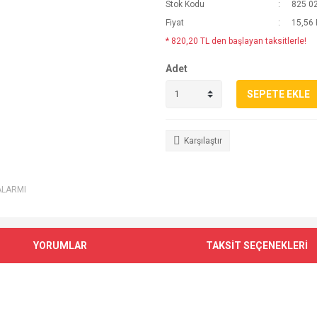
Stok Kodu
825 0
Fiyat
15,56
* 820,20 TL den başlayan taksitlerle!
Adet
SEPETE EKLE
Karşılaştır
ALARMI
YORUMLAR
TAKSİT SEÇENEKLERİ