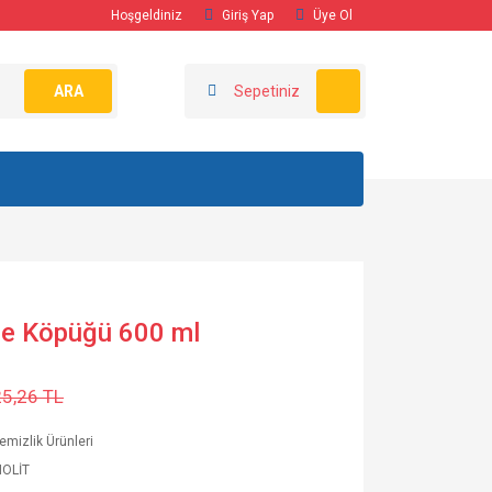
Hoşgeldiniz
Giriş Yap
Üye Ol
ARA
Sepetiniz
me Köpüğü 600 ml
25,26 TL
emizlik Ürünleri
OLİT