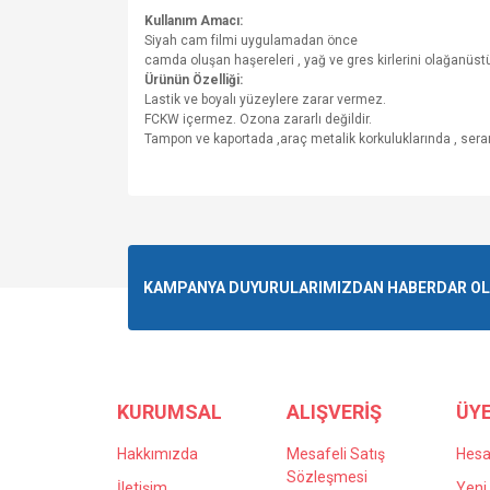
Kullanım Amacı:
Siyah cam filmi uygulamadan önce
camda oluşan haşereleri , yağ ve gres kirlerini olağanüstü
Ürünün Özelliği:
Lastik ve boyalı yüzeylere zarar vermez.
FCKW içermez. Ozona zararlı değildir.
Tampon ve kaportada ,araç metalik korkuluklarında , seram
Bu ürünün fiyat bilgisi, resim, ürün açıklamalarında v
Görüş ve önerileriniz için teşekkür ederiz.
Ürün resmi kalitesiz, bozuk veya görüntülenemiyo
KAMPANYA DUYURULARIMIZDAN HABERDAR OLMA
Ürün açıklamasında eksik bilgiler bulunuyor.
Ürün bilgilerinde hatalar bulunuyor.
Ürün fiyatı diğer sitelerden daha pahalı.
Bu ürüne benzer farklı alternatifler olmalı.
KURUMSAL
ALIŞVERİŞ
ÜYE
Hakkımızda
Mesafeli Satış
Hes
Sözleşmesi
İletişim
Yeni 