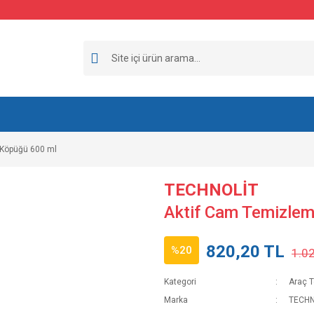
 Köpüğü 600 ml
TECHNOLİT
Aktif Cam Temizle
820,20 TL
%20
1.0
Kategori
Araç T
Marka
TECHN